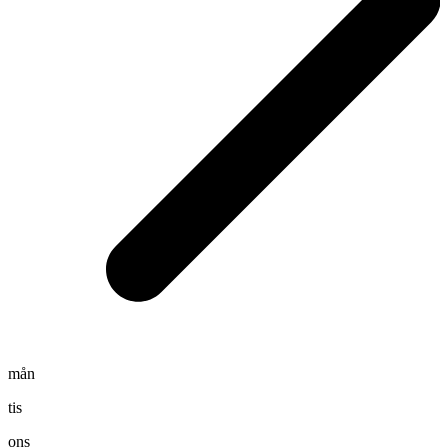
mån
tis
ons