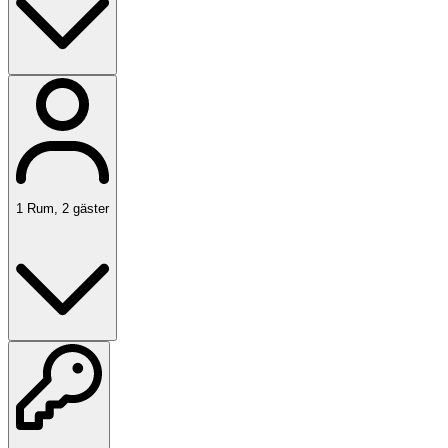
1
Rum
,
2
gäster