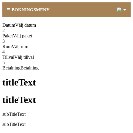
1
BOKNINGSMENY
1
1
Datum
Välj datum
2
Paket
Välj paket
3
Rum
Välj rum
4
Tillval
Välj tillval
5
Betalning
Betalning
titleText
titleText
subTitleText
subTitleText